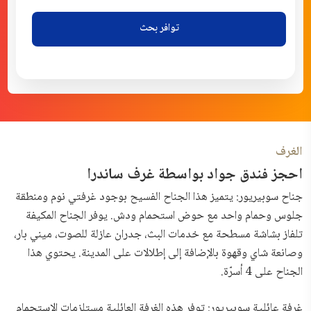
توافر بحث
الغرف
احجز فندق جواد بواسطة غرف ساندرا
جناح سوبيريور: يتميز هذا الجناح الفسيح بوجود غرفتي نوم ومنطقة
جلوس وحمام واحد مع حوض استحمام ودش. يوفر الجناح المكيفة
تلفاز بشاشة مسطحة مع خدمات البث، جدران عازلة للصوت، ميني بار،
وصانعة شاي وقهوة بالإضافة إلى إطلالات على المدينة. يحتوي هذا
الجناح على 4 أسرّة.
غرفة عائلية سوبيريور: توفر هذه الغرفة العائلية مستلزمات الاستحمام