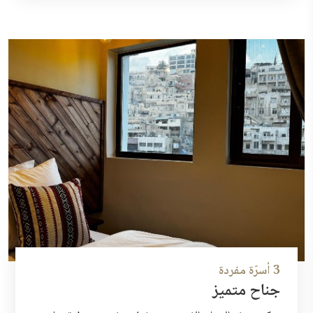
3 أسرّة مفردة
جناح متميز