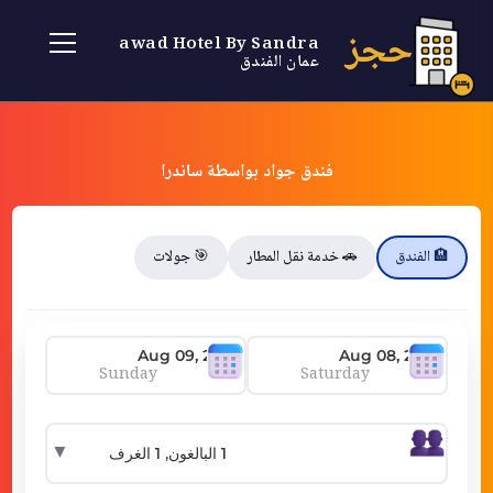
حجز
Jawad Hotel By Sandra
عمان الفندق
فندق جواد بواسطة ساندرا
🏨 الفندق
🚗 خدمة نقل المطار
🎯 جولات
Sunday
Saturday
▼