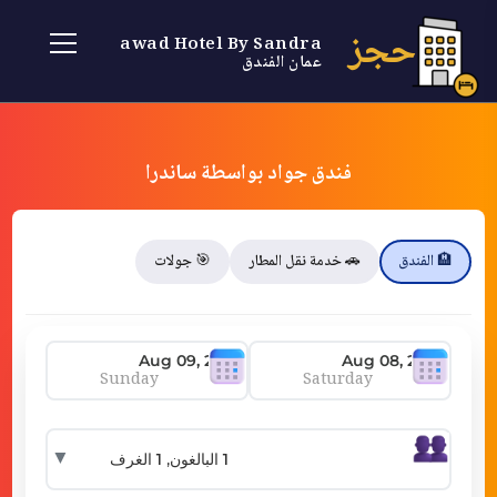
حجز
Jawad Hotel By Sandra
عمان الفندق
فندق جواد بواسطة ساندرا
🏨 الفندق
🚗 خدمة نقل المطار
🎯 جولات
Sunday
Saturday
▼