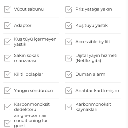
Vücut sabunu
Priz yatağa yakın
Adaptör
Kuş tüyü yastık
Kuş tüyü içermeyen
Accessible by lift
yastık
Sakin sokak
Dijital yayın hizmeti
manzarası
(Netflix gibi)
Kilitli dolaplar
Duman alarmı
Yangın söndürücü
Anahtar kartlı erişim
Karbonmonoksit
Karbonmonoksit
dedektörü
kaynakları
Single-room air
conditioning for
guest