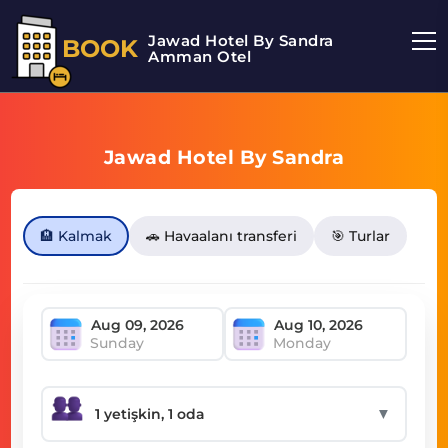
Jawad Hotel By Sandra
BOOK
Amman Otel
Jawad Hotel By Sandra
🏨 Kalmak
🚗 Havaalanı transferi
🎯 Turlar
Sunday
Monday
▼